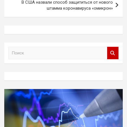
В США назвали способ защититься от нового
штамма коронавируса «омикрон»
П
о
и
с
к