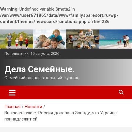
Warning
: Undefined variable $meta2 in
/var/www/user671865/data/www/familysparesort.ru/wp-
content/themes/newscard/functions.php
on line
286
Перейти
к
содержимому
Понедельник, 10 августа, 2026
Дела Семейные.
Семейный развлекательный журнал.
Главная
Новости
Business Insider: Россия доказала Западу, что Украина
принадлежит ей