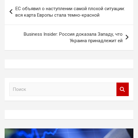
Навигация
ЕС объявил о наступлении самой плохой ситуации:
по
вся карта Европы стала темно-красной
записям
Business Insider: Россия доказала Западу, что
Украина принадлежит ей
П
о
и
с
к