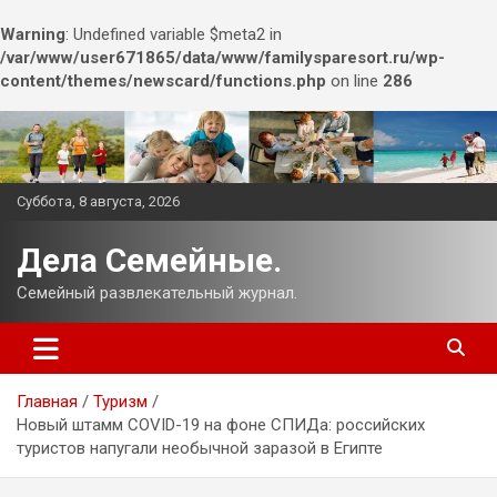
Warning
: Undefined variable $meta2 in
/var/www/user671865/data/www/familysparesort.ru/wp-
content/themes/newscard/functions.php
on line
286
Перейти
к
содержимому
Суббота, 8 августа, 2026
Дела Семейные.
Семейный развлекательный журнал.
Главная
Туризм
Новый штамм COVID-19 на фоне СПИДа: российских
туристов напугали необычной заразой в Египте