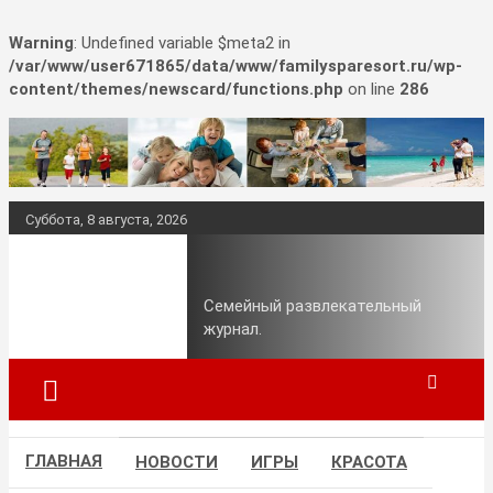
Warning
: Undefined variable $meta2 in
/var/www/user671865/data/www/familysparesort.ru/wp-
content/themes/newscard/functions.php
on line
286
Перейти
к
содержимому
Суббота, 8 августа, 2026
Дела Семейные.
Семейный развлекательный
журнал.
ГЛАВНАЯ
НОВОСТИ
ИГРЫ
КРАСОТА