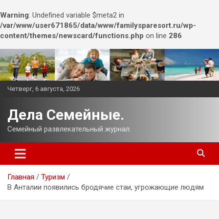
Warning
: Undefined variable $meta2 in
/var/www/user671865/data/www/familysparesort.ru/wp-
content/themes/newscard/functions.php
on line
286
Перейти
к
содержимому
Четверг, 6 августа, 2026
Дела Семейные.
Семейный развлекательный журнал.
Главная
Туризм
В Анталии появились бродячие стаи, угрожающие людям