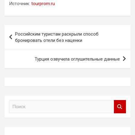
Источник:
tourprom.ru
Навигация
Российским туристам раскрыли способ
по
бронировать отели без наценки
записям
Турция озвучила оглушительные данные
П
о
и
с
к