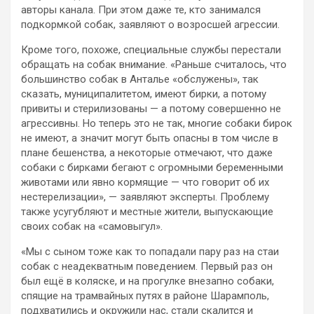
авторы канала. При этом даже те, кто занимался
подкормкой собак, заявляют о возросшей агрессии.
Кроме того, похоже, специальные службы перестали
обращать на собак внимание. «Раньше считалось, что
большинство собак в Анталье «обслужены», так
сказать, муниципалитетом, имеют бирки, а потому
привиты и стерилизованы — а потому совершенно не
агрессивны. Но теперь это не так, многие собаки бирок
не имеют, а значит могут быть опасны в том числе в
плане бешенства, а некоторые отмечают, что даже
собаки с бирками бегают с огромными беременными
животами или явно кормящие — что говорит об их
нестерелизации», — заявляют эксперты. Проблему
также усугубляют и местные жители, выпускающие
своих собак на «самовыгул».
«Мы с сыном тоже как то попадали пару раз на стаи
собак с неадекватным поведением. Первый раз он
был ещё в коляске, и на прогулке внезапно собаки,
спящие на трамвайных путях в районе Шарамполь,
подхватились и окружили нас, стали скалится и