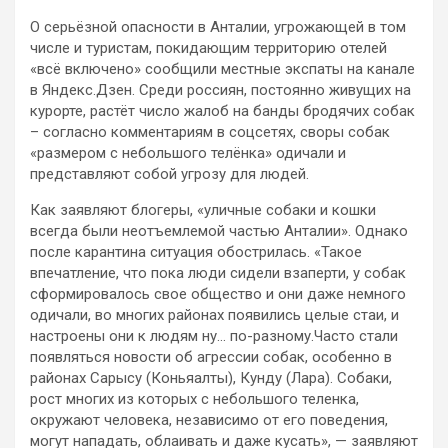
О серьёзной опасности в Анталии, угрожающей в том
числе и туристам, покидающим территорию отелей
«всё включено» сообщили местные экспаты на канале
в Яндекс.Дзен. Среди россиян, постоянно живущих на
курорте, растёт число жалоб на банды бродячих собак
– согласно
комментариям в соцсетях, своры собак
«размером с небольшого телёнка» одичали и
представляют собой угрозу для людей.
Как заявляют блогеры, «уличные собаки и кошки
всегда были неотъемлемой частью Анталии». Однако
после карантина ситуация обострилась. «Такое
впечатление, что пока люди сидели взаперти, у собак
сформировалось свое общество и они даже немного
одичали, во многих районах появились целые стаи, и
настроены они к людям ну… по-разному.Часто стали
появляться новости об агрессии собак, особенно в
районах Сарысу (Коньяалты), Кунду (Лара). Собаки,
рост многих из которых с небольшого теленка,
окружают человека, независимо от его поведения,
могут нападать, облаивать и даже кусать», — заявляют