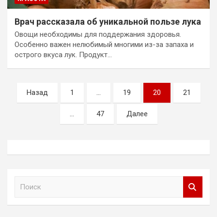
Врач рассказала об уникальной пользе лука
Овощи необходимы для поддержания здоровья.
Особенно важен нелюбимый многими из-за запаха и
острого вкуса лук. Продукт…
Пагинация
Назад
1
…
19
20
21
записей
…
47
Далее
П
о
и
с