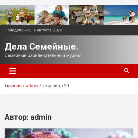
Перейти
к
содержимому
Понедельник, 10 августа, 2026
Дела Семейные.
Семейный развлекательный журнал.
Главная
admin
Страница 20
Автор:
admin